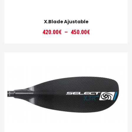
X.Blade Ajustable
Plage
420.00
€
–
450.00
€
de
prix :
420.00€
à
450.00€