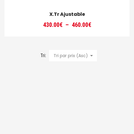
X.Tr Ajustable
Plage
430.00
€
–
460.00
€
de
prix :
430.00€
à
Tri:
Tri par prix (Asc)
460.00€