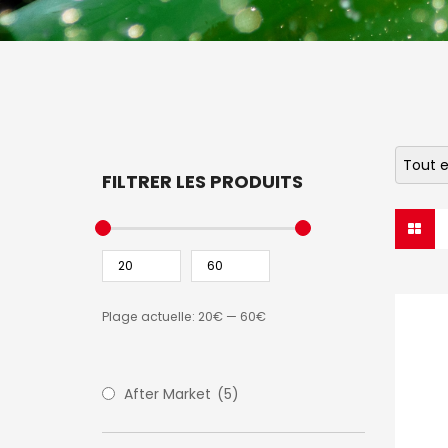
Tout e
FILTRER LES PRODUITS
Plage actuelle:
20€
—
60€
After Market
(5)