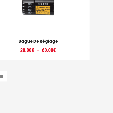
Bague De Réglage
Plage
20.00
€
–
60.00
€
de
prix :
20.00€
à
60.00€