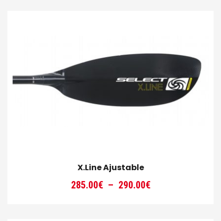
X.Line Ajustable
Plage
285.00
€
–
290.00
€
de
prix :
285.00€