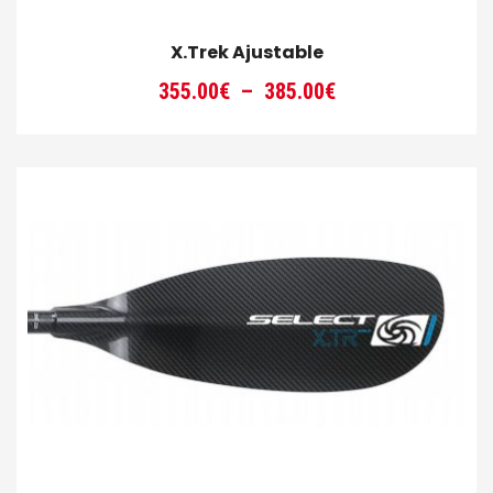
X.Trek Ajustable
Plage
355.00
€
–
385.00
€
de
prix :
355.00€
à
385.00€