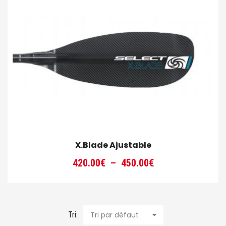
X.Blade Ajustable
Plage
420.00
€
–
450.00
€
de
prix :
420.00€
à
Tri:
Tri par défaut
450.00€