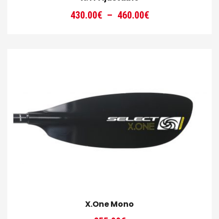
Plage
430.00
€
–
460.00
€
de
prix :
430.00€
à
460.00€
X.One Mono