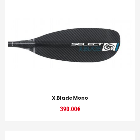
à
290.00€
X.Blade Mono
390.00
€