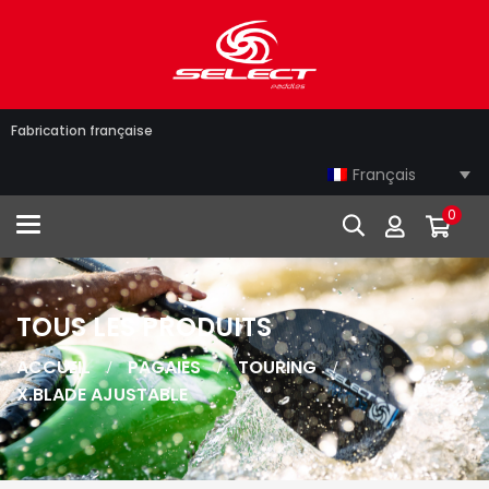
Fabrication française
Français
0
Toggle navigation
TOUS LES PRODUITS
ACCUEIL
PAGAIES
TOURING
X.BLADE AJUSTABLE