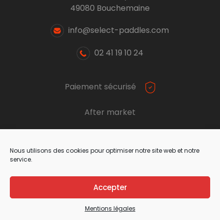
49080 Bouchemaine
info@select-paddles.com
02 41 19 10 24
Paiement sécurisé
After market
Nous utilisons des cookies pour optimiser notre site web et notre
service.
Accepter
© Select Paddle 2026 - Tous droits réservés,
Mentions légales
Conception
cmantika
Mentions légales