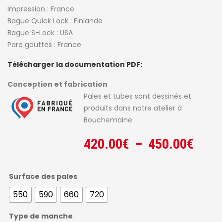
Impression : France
Bague Quick Lock : Finlande
Bague S-Lock : USA
Pare gouttes : France
Télécharger la documentation PDF:
Conception et fabrication
Pales et tubes sont dessinés et
produits dans notre atelier à
Bouchemaine
Plag
420.00
€
–
450.00
€
de
prix :
Surface des pales
420.
550
590
660
720
à
Type de manche