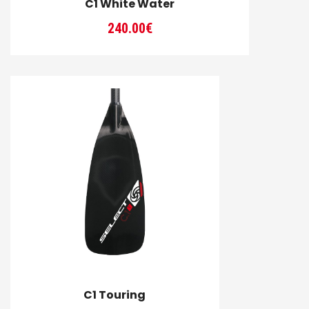
C1 White Water
240.00
€
C1 Touring