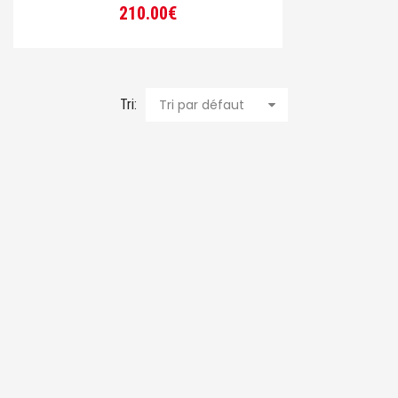
210.00
€
Tri:
Tri par défaut