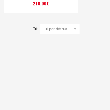
210.00
€
Tri:
Tri par défaut