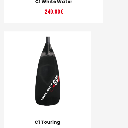
C1 White Water
240.00
€
C1 Touring