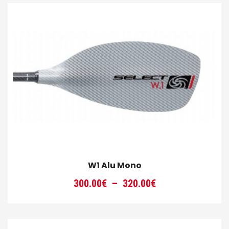
W1 Alu Mono
Plage
300.00
€
–
320.00
€
de
prix :
300.00€