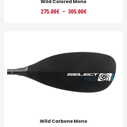
Wild Colored Mono
Plage
275.00
€
–
305.00
€
de
prix :
275.00€
à
305.00€
Wild Carbone Mono