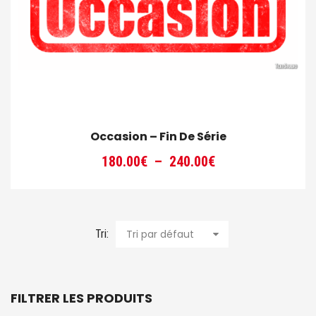
Occasion – Fin De Série
Plage
180.00
€
–
240.00
€
de
prix :
180.00€
à
Tri:
Tri par défaut
240.00€
FILTRER LES PRODUITS