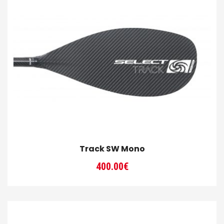
à
320.00€
Track SW Mono
400.00
€