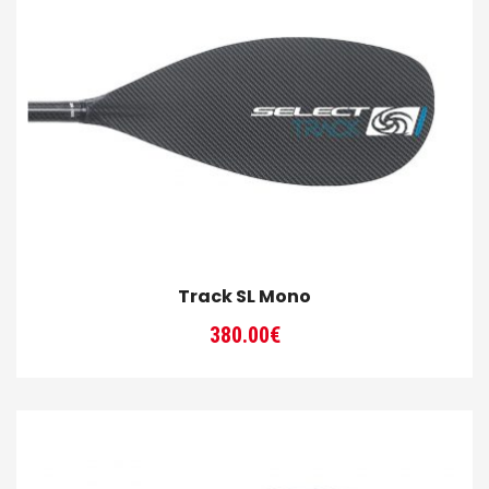
Track SL Mono
380.00
€