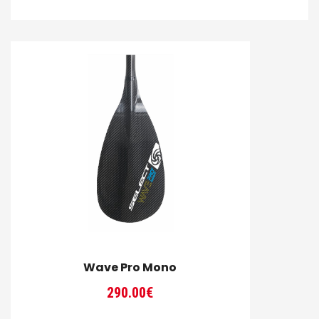
de
prix :
300.00€
à
320.00€
Wave Pro Mono
290.00
€