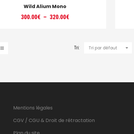
Wild Alium Mono
Plage
300.00
€
–
320.00
€
de
prix :
300.00€
à
Tri:
Tri par défaut
320.00€
Mentions légales
CGV / CGU & Droit de rétractation
Plan du site