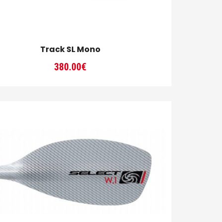
Track SL Mono
380.00
€