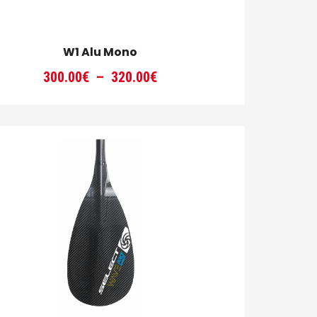
W1 Alu Mono
Plage
300.00
€
–
320.00
€
de
prix :
300.00€
à
320.00€