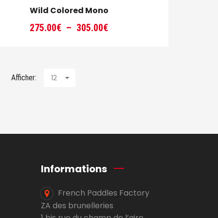
Wild Colored Mono
Plage
275.00
€
–
305.00
€
de
prix :
275.00€
à
Afficher:
12
305.00€
Informations
French Paddles Factory
ZA des brunelleries
1 bis rue du champ de l’aire