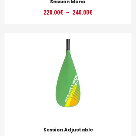
Session Mono
Plage
220.00
€
–
240.00
€
de
prix :
220.00€
à
240.00€
Session Adjustable