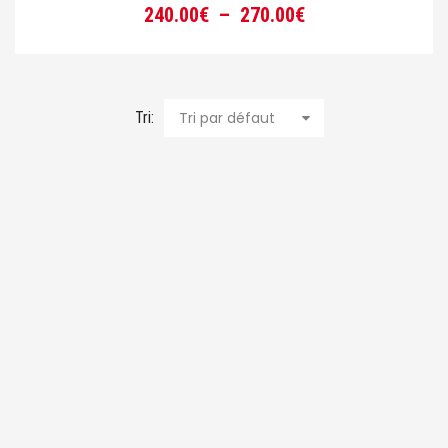
Plage
240.00
€
–
270.00
€
de
prix :
240.00€
à
Tri:
Tri par défaut
270.00€