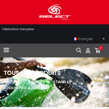
Fabrication française
Français
0
Toggle navigation
TOUS LES PRODUITS
ACCUEIL
PAGAIES
STAND UP
FUSION PRO AJUSTABLE