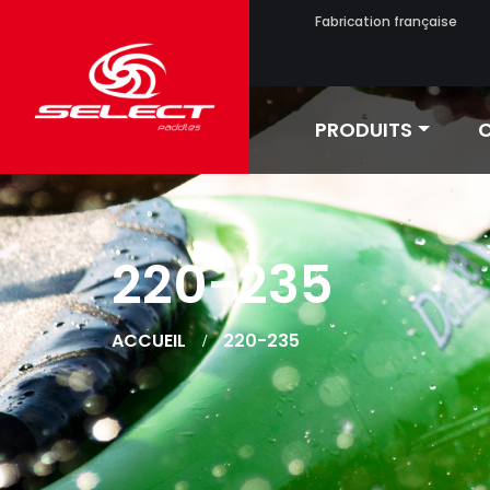
Fabrication française
PRODUITS
C
220-235
ACCUEIL
220-235