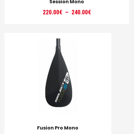
Session Mono
Plage
220.00
€
–
240.00
€
de
prix :
220.00€
à
240.00€
Fusion Pro Mono