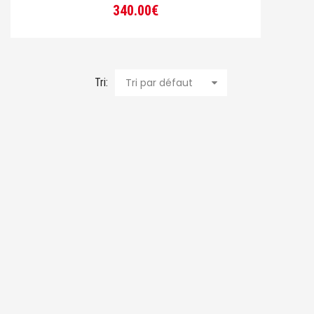
340.00
€
Tri:
Tri par défaut