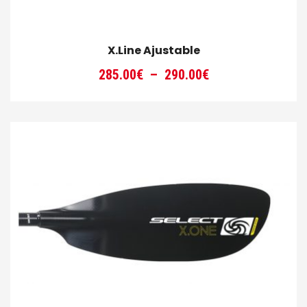
X.Line Ajustable
Plage
285.00
€
–
290.00
€
de
prix :
285.00€
à
290.00€