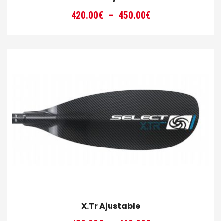
Plage
420.00
€
–
450.00
€
de
prix :
420.00€
à
450.00€
X.Tr Ajustable