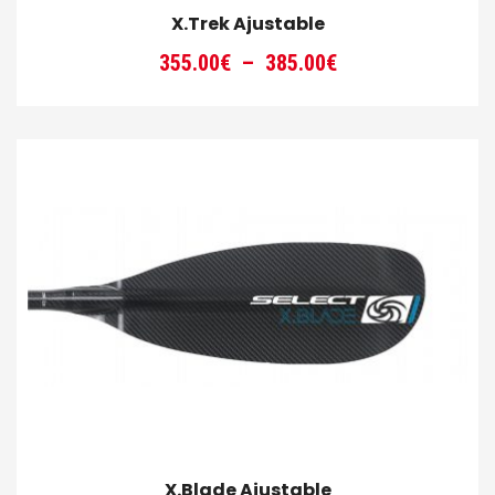
X.Trek Ajustable
Plage
355.00
€
–
385.00
€
de
prix :
355.00€
à
385.00€
X.Blade Ajustable