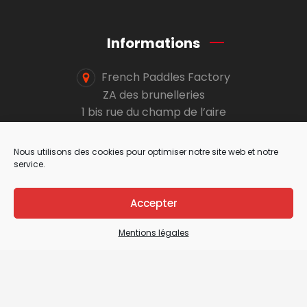
Informations
French Paddles Factory
ZA des brunelleries
1 bis rue du champ de l’aire
49080 Bouchemaine
Nous utilisons des cookies pour optimiser notre site web et notre
info@select-paddles.com
service.
02 41 19 10 24
Accepter
Mentions légales
Paiement sécurisé
After market