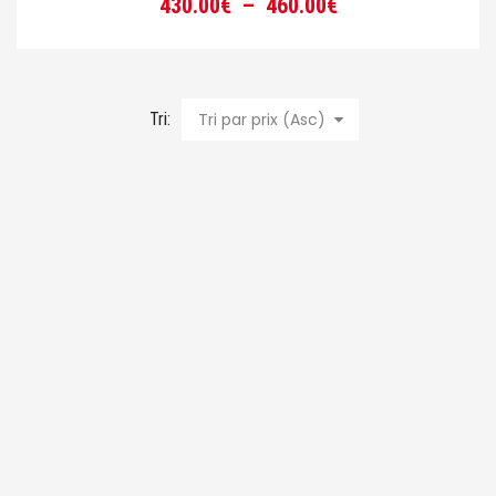
Plage
430.00
€
–
460.00
€
de
prix :
430.00€
à
Tri:
Tri par prix (Asc)
460.00€