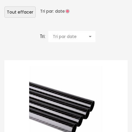
Tri par: date
Tout effacer
Tri:
Tri par date