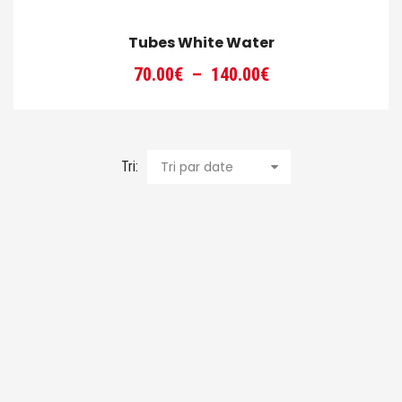
Tubes White Water
Plage
70.00
€
–
140.00
€
de
prix :
70.00€
à
Tri:
Tri par date
140.00€