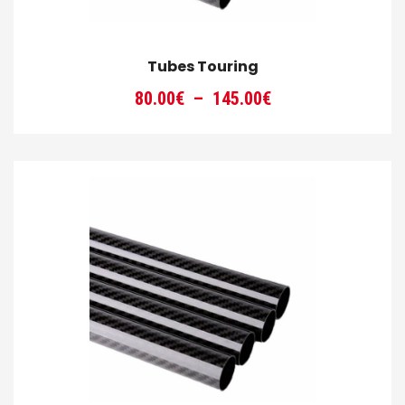
Tubes Touring
Plage
80.00
€
–
145.00
€
de
prix :
80.00€
à
145.00€