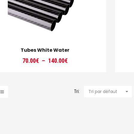
Tubes White Water
Plage
70.00
€
–
140.00
€
de
prix :
70.00€
à
Tri:
Tri par défaut
140.00€