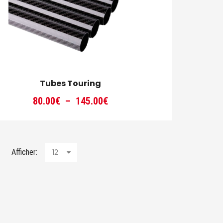
Tubes Touring
Plage
80.00
€
–
145.00
€
de
prix :
80.00€
à
Afficher:
12
145.00€