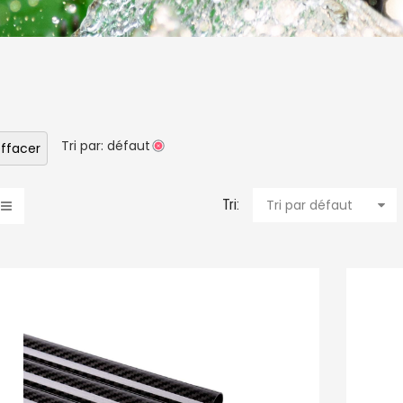
Tri par: défaut
ffacer
Tri:
Tri par défaut