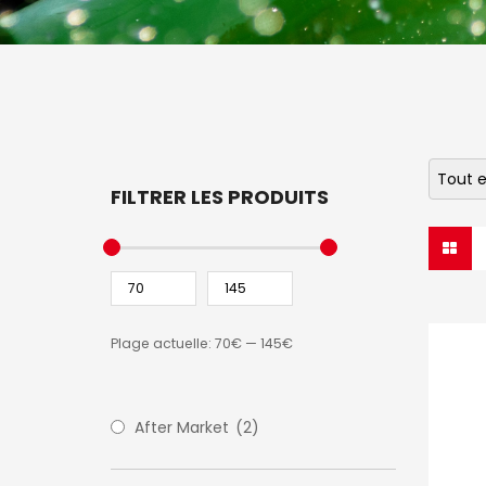
Tout e
FILTRER LES PRODUITS
Plage actuelle:
70€
—
145€
After Market
(2)