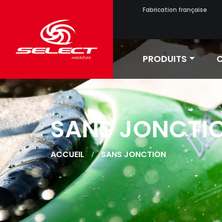
Fabrication française
PRODUITS
C
SANS JONCTI
ACCUEIL
SANS JONCTION